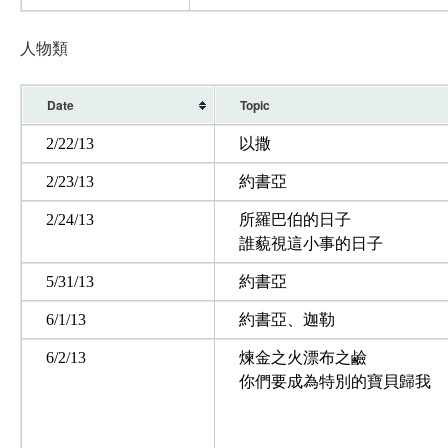
人物類
Date
Topic
2/22/13
以撒
2/23/13
約書亞
2/24/13
所羅巴伯的日子
誰藐視這小事的日子
5/31/13
約書亞
6/1/13
約書亞、迦勒
6/2/13
煉金之火漂布之鹼
你們要成為特別的寶貝歸我