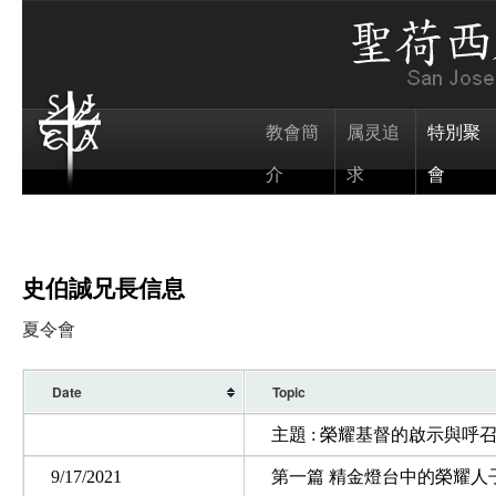
教會簡
属灵追
特別聚
介
求
會
史伯誠兄長信息
夏令會
Date
Topic
主題 : 榮耀基督的啟示與呼
9/17/2021
第一篇 精金燈台中的榮耀人