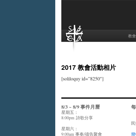
教會
2017 教會活動相片
[soliloquy id=”8250″]
8/3 ~ 8/9 事件月曆
每
星期五：
8:00pm
詩歌分享
民
星期六：
9:00am 事奉/禱告聚會
簡