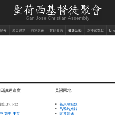
簡介
属灵追求
特別聚會
其他资源
教會活動
為神家奉獻
Eng
日讀經進度
見證園地
數記19:1-22
綦惠珍姐妹
呂雅玲姐妹
中
繁中
中英
聞琴姐妹