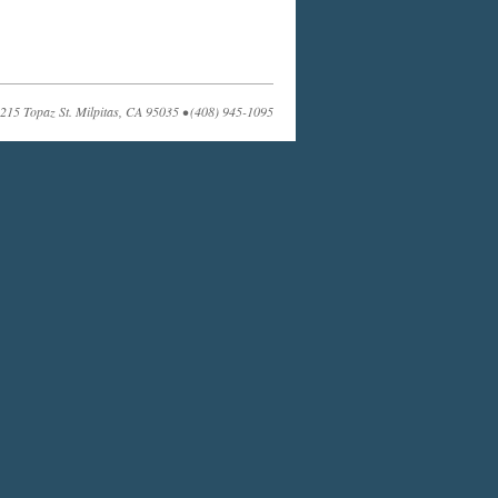
215 Topaz St. Milpitas, CA 95035 • (408) 945-1095