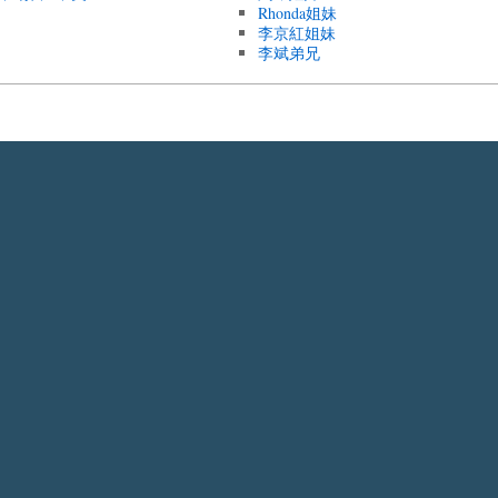
Rhonda姐妹
李京紅姐妹
李斌弟兄