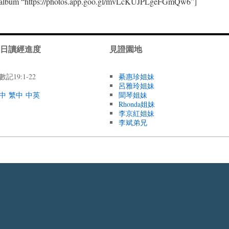
s-album “https://photos.app.goo.gl/mvLcKUJPLgeFGmQw6”]
日讀經進度
見證園地
數記19:1-22
綦惠珍姐妹
呂雅玲姐妹
中
繁中
中英
聞琴姐妹
Rhonda姐妹
李京紅姐妹
李斌弟兄