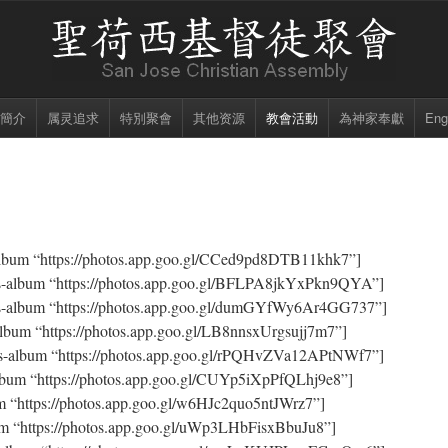
簡介
属灵追求
特別聚會
其他资源
教會活動
為神家奉獻
Eng
album “https://photos.app.goo.gl/CCed9pd8DTB11khk7”]
s-album “https://photos.app.goo.gl/BFLPA8jkYxPkn9QYA”]
s-album “https://photos.app.goo.gl/dumGYfWy6Ar4GG737”]
lbum “https://photos.app.goo.gl/LB8nnsxUrgsujj7m7”]
s-album “https://photos.app.goo.gl/rPQHvZVa12APtNWf7”]
lbum “https://photos.app.goo.gl/CUYp5iXpPfQLhj9e8”]
m “https://photos.app.goo.gl/w6HJc2quo5ntJWrz7”]
m “https://photos.app.goo.gl/uWp3LHbFisxBbuJu8”]