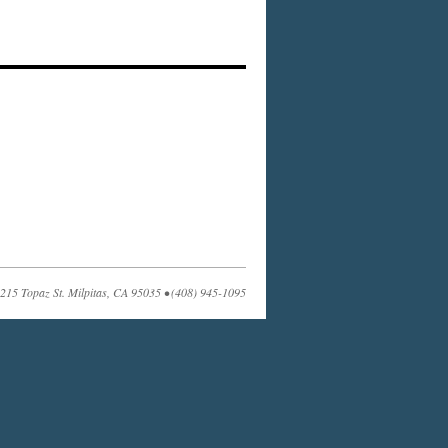
215 Topaz St. Milpitas, CA 95035 • (408) 945-1095