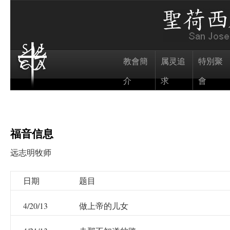
教會簡
属灵追
特別聚
介
求
會
福音信息
远志明牧师
日期
题目
4/20/13
做上帝的儿女