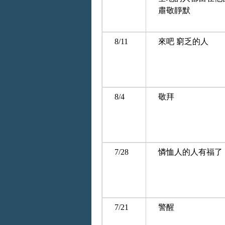
肅敬靜默
8/11
來吧 窮乏的人
8/4
敬拜
7/28
憐恤人的人有福了
7/21
警醒