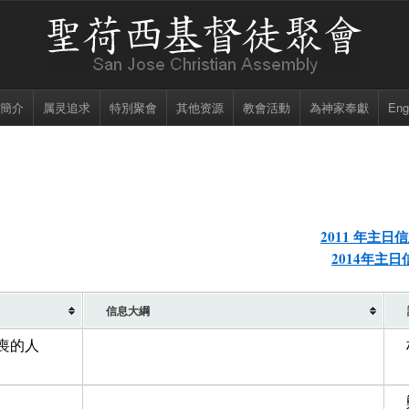
簡介
属灵追求
特別聚會
其他资源
教會活動
為神家奉獻
Eng
2011 年主日
2014年主
信息大綱
喪的人