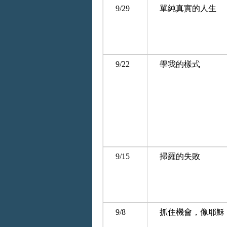
9/29
單純真實的人生
9/22
學我的樣式
9/15
掃羅的失敗
9/8
抓住機會，像耶穌