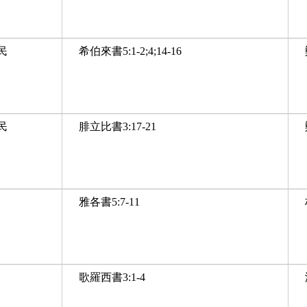
民
希伯來書5:1-2;4;14-16
民
腓立比書3:17-21
雅各書5:7-11
歌羅西書3:1-4