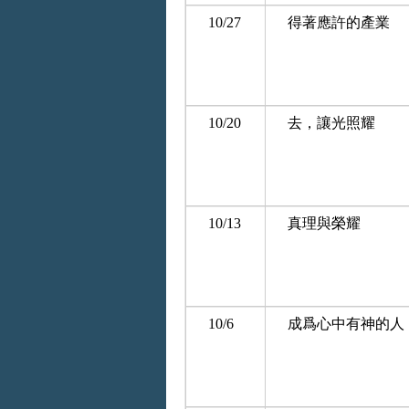
10/27
得著應許的產業
10/20
去，讓光照耀
10/13
真理與榮耀
10/6
成爲心中有神的人