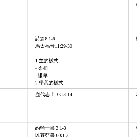
詩篇8:1-6
馬太福音11:29-30
1.主的樣式
- 柔和
- 謙卑
2.學我的樣式
歷代志上10:13-14
約翰一書 3:1-3
以賽亞書 60:1-3