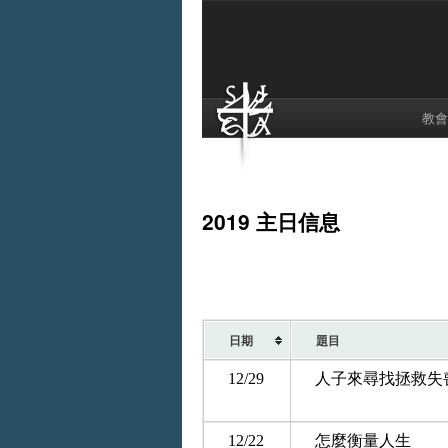
教會
2019 主日信息
日期
題目
12/29
人子來尋找拯救失
12/22
怎麼衡量人生