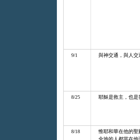
9/1
與神交通，與人交
8/25
耶穌是救主，也是
8/18
惟耶和華在他的聖
全地的人都當在他