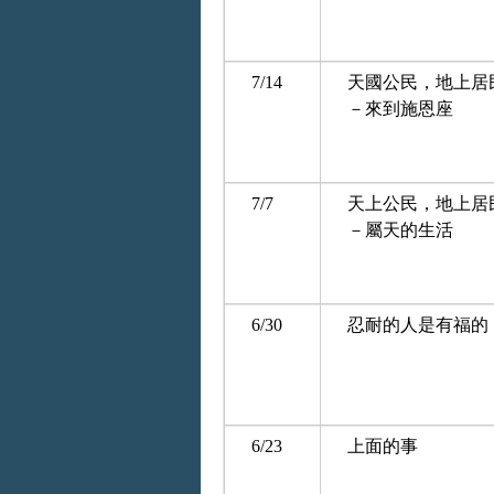
7/14
天國公民，地上居
－來到施恩座
7/7
天上公民，地上居
－屬天的生活
6/30
忍耐的人是有福的
6/23
上面的事