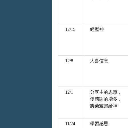
12/15
經歷神
12/8
大喜信息
12/1
分享主的恩惠，
使感謝的增多，
將榮耀歸給神
11/24
學習感恩