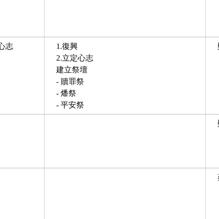
心志
1.復興
2.立定心志
建立祭壇
- 贖罪祭
- 燔祭
- 平安祭