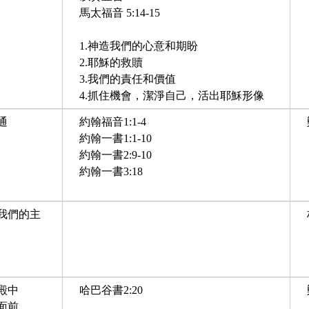
馬太福音 5:14-15
1.神造我們的心意和期盼
2.耶穌的救贖
3.我們的責任和價值
4.抓住機會，潔淨自己，活出耶穌形像
通
約翰福音1:1-4
約翰一書1:1-10
約翰一書2:9-10
約翰一書3:18
我們的主
殿中
哈巴谷書2:20
面前